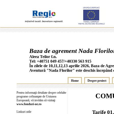
Baza de agrement Nada Florilor
Aleea Teilor f.n.
Tel:
+40751 049 457
/
+40330 563 915
În zilele de 10,11,12,13 aprilie 2026, Baza de Agre
Aventură "Nada Florilor" este deschis începând c
Home
Despre proiect
Pentru informaţii detaliate despre celelalte
COM
programe cofinanţate de Uniunea
Europeană, vă invităm să vizitaţi
www.fonduri-ue.ro
Tarife 01
Linkuri utile