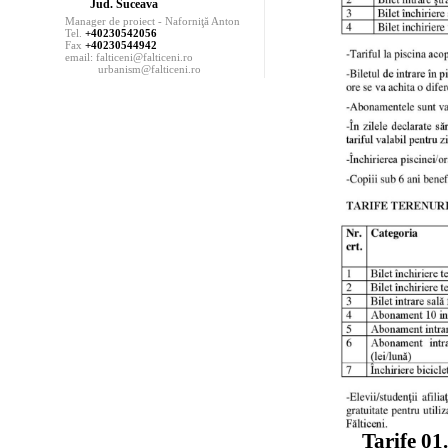
Jud. Suceava
Manager de proiect - Naforniţă Anton
Tel.
+40230542056
Fax
+40230544942
email: falticeni@falticeni.ro
urbanism@falticeni.ro
Tarife 01