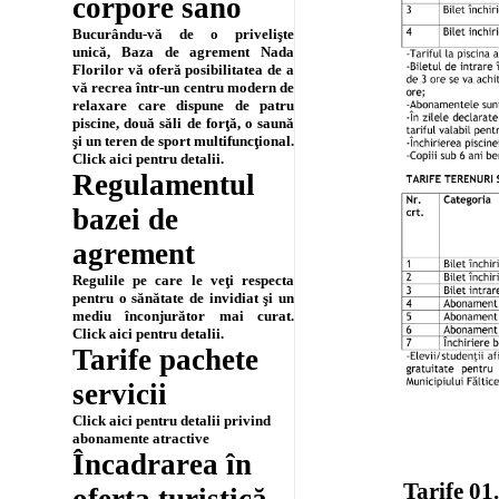
corpore sano
Bucurându-vă de o privelişte
unică, Baza de agrement Nada
Florilor vă oferă posibilitatea de a
vă recrea într-un centru modern de
relaxare care dispune de patru
piscine, două săli de forţă, o saună
şi un teren de sport multifuncţional.
Click aici pentru detalii.
Regulamentul
bazei de
agrement
Regulile pe care le veţi respecta
pentru o sănătate de invidiat şi un
mediu înconjurător mai curat.
Click aici pentru detalii.
Tarife pachete
servicii
Click aici pentru detalii privind
abonamente atractive
Încadrarea în
Tarife 01