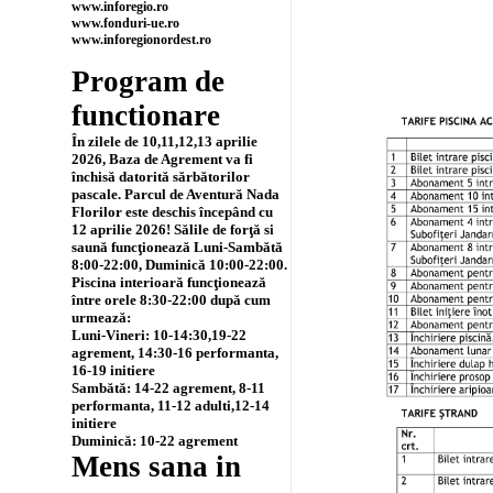
www.inforegio.ro
www.fonduri-ue.ro
www.inforegionordest.ro
Program de
functionare
În zilele de 10,11,12,13 aprilie
2026, Baza de Agrement va fi
închisă datorită sărbătorilor
pascale. Parcul de Aventură Nada
Florilor este deschis începând cu
12 aprilie 2026! Sălile de forţă si
saună funcţionează Luni-Sambătă
8:00-22:00, Duminică 10:00-22:00.
Piscina interioară funcţionează
între orele 8:30-22:00 după cum
urmează:
Luni-Vineri: 10-14:30,19-22
agrement, 14:30-16 performanta,
16-19 initiere
Sambătă: 14-22 agrement, 8-11
performanta, 11-12 adulti,12-14
initiere
Duminică: 10-22 agrement
Mens sana in