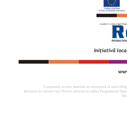
Conţinutul acestui material nu reprezintă in mod obli
Investim în viitorul tau! Proiect selectat în cadrul Programului O
Dez